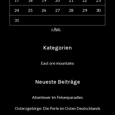
17
18
19
20
21
22
23
24
25
26
27
28
29
30
31
« Apr.
Kategorien
East ore mountains
Neueste Beiträge
Abenteuer im Felsenparadies
Osterzgebirge: Die Perle im Osten Deutschlands