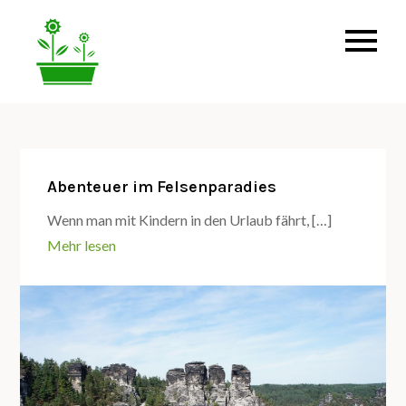
Skip
to
alles rund um den Garten
Leaderplus-
content
osterzgebirge.de
Abenteuer im Felsenparadies
Wenn man mit Kindern in den Urlaub fährt, […]
Mehr lesen